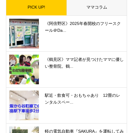
PICK UP!
ママコラム
《阿倍野区》2025年春開校のフリースク
ール＠Da...
《鶴見区》ママ記者が見つけたママに優し
い整骨院。鶴...
駅近・飲食可・おもちゃあり 12畳のレ
ンタルスペー...
軽の電気自動車『SAKURA』を運転してみ