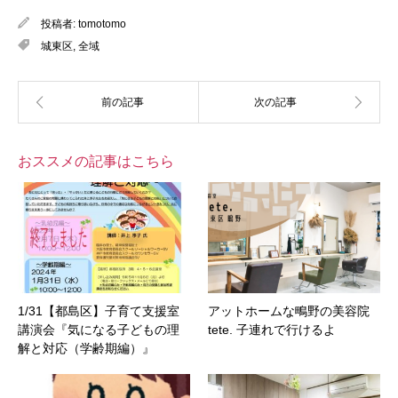
投稿者:
tomotomo
城東区
,
全域
おススメの記事はこちら
1/31【都島区】子育て支援室
アットホームな鴫野の美容院
講演会『気になる子どもの理
tete. 子連れで行けるよ
解と対応（学齢期編）』