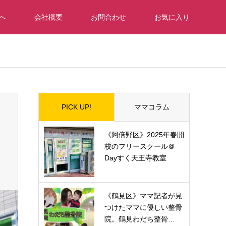
へ
会社概要
お問合わせ
お気に入り
_tcd050/breadcrumb.php
on line
94
PICK UP!
ママコラム
《阿倍野区》2025年春開
校のフリースクール＠
Dayすく天王寺教室
《鶴見区》ママ記者が見
つけたママに優しい整骨
院。鶴見わだち整骨…