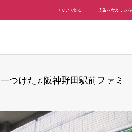
エリアで絞る
広告を考えてる方
dch2018/dch-osaka.com/public_html/wp-content/themes/gensen
クリニック
ーつけた♫阪神野田駅前ファミ