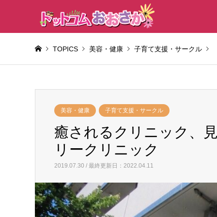
TOPICS
美容・健康
子育て支援・サークル
Warning
: Invalid argument supplied for foreach() in
/home/
美容・健康
子育て支援・サークル
癒されるクリニック、見ーつけた♫阪神野田駅前ファミリー
癒されるクリニック、見
リークリニック
2019.07.30 / 最終更新日：2022.04.11