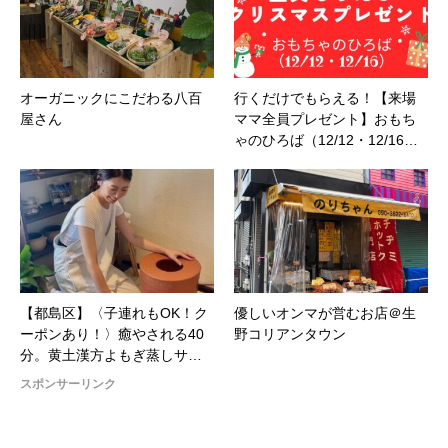
オーガニックにこだわる八百
行くだけでもらえる！【来場
屋さん
ママ全員プレゼント】おもち
ゃのひろば（12/12・12/16…
【都島区】〈子連れもOK！ク
優しいオンマが営むお店＠生
ーポンあり！〉癒やされる40
野コリアンタウン
分。黄土漢方よもぎ蒸しサ…
スポンサーリンク