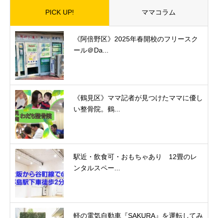
PICK UP!
ママコラム
《阿倍野区》2025年春開校のフリースク
ール＠Da...
《鶴見区》ママ記者が見つけたママに優し
い整骨院。鶴...
駅近・飲食可・おもちゃあり 12畳のレ
ンタルスペー...
軽の電気自動車『SAKURA』を運転してみ