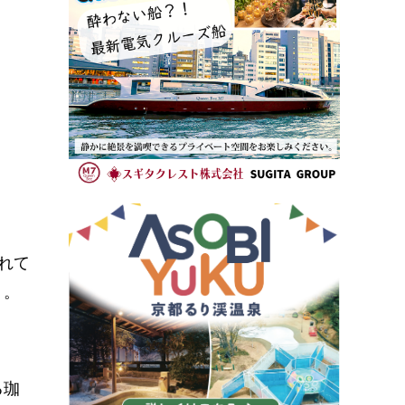
れて
」。
る珈