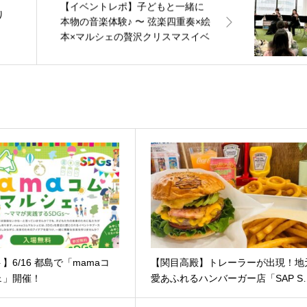
【イベントレポ】子どもと一緒に
り
本物の音楽体験♪ 〜 弦楽四重奏×絵
本×マルシェの贅沢クリスマスイベ
ント〜
】6/16 都島で「mamaコ
【関目高殿】トレーラーが出現！地
ェ」開催！
愛あふれるハンバーガー店「SAP S