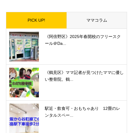
PICK UP!
ママコラム
《阿倍野区》2025年春開校のフリースク
ール＠Da...
《鶴見区》ママ記者が見つけたママに優し
い整骨院。鶴...
駅近・飲食可・おもちゃあり 12畳のレ
ンタルスペー...