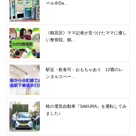
ール＠Da...
《鶴見区》ママ記者が見つけたママに優し
い整骨院。鶴...
駅近・飲食可・おもちゃあり 12畳のレ
ンタルスペー...
軽の電気自動車『SAKURA』を運転してみ
ました♪