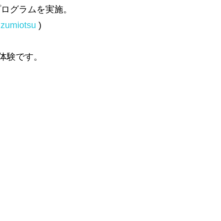
プログラムを実施。
izumiotsu
)
営体験です。