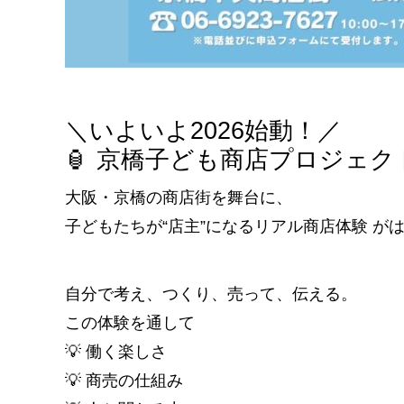
＼いよいよ2026始動！／
🏮 京橋子ども商店プロジェクト
大阪・京橋の商店街を舞台に、
子どもたちが“店主”になるリアル商店体験 が
自分で考え、つくり、売って、伝える。
この体験を通して
💡 働く楽しさ
💡 商売の仕組み