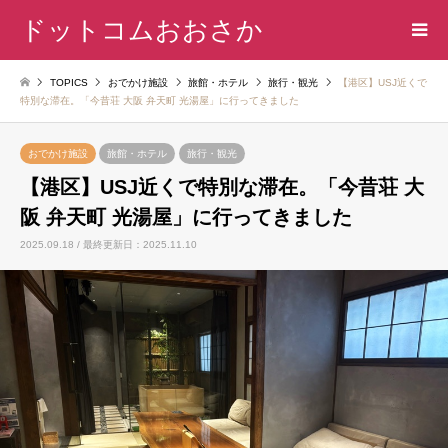
ドットコムおおさか
TOPICS
おでかけ施設
旅館・ホテル
旅行・観光
【港区】USJ近くで
特別な滞在。「今昔荘 大阪 弁天町 光湯屋」に行ってきました
おでかけ施設
旅館・ホテル
旅行・観光
【港区】USJ近くで特別な滞在。「今昔荘 大
阪 弁天町 光湯屋」に行ってきました
2025.09.18 / 最終更新日：2025.11.10