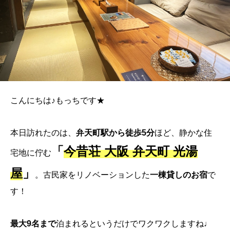
こんにちは♪もっちです★
本日訪れたのは、
弁天町駅から徒歩5分
ほど、静かな住
「
今昔荘 大阪 弁天町 光湯
宅地に佇む
屋
」
。古民家をリノベーションした
一棟貸しのお宿
で
す！
最大9名まで
泊まれるというだけでワクワクしますね♩