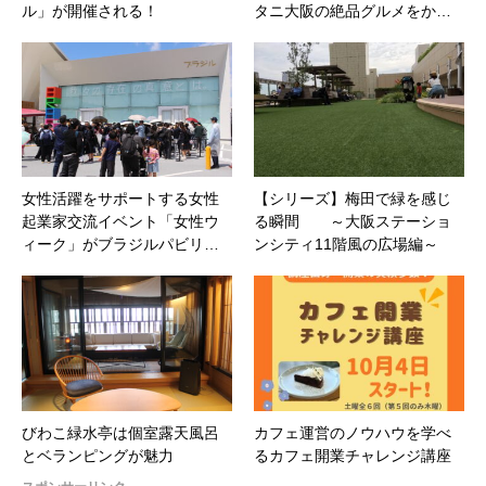
ル」が開催される！
タニ大阪の絶品グルメをか…
女性活躍をサポートする女性
【シリーズ】梅田で緑を感じ
起業家交流イベント「女性ウ
る瞬間 ～大阪ステーショ
ィーク」がブラジルパビリ…
ンシティ11階風の広場編～
びわこ緑水亭は個室露天風呂
カフェ運営のノウハウを学べ
とベランピングが魅力
るカフェ開業チャレンジ講座