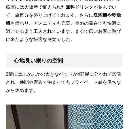
蔵庫には大阪産で揃えられた
無料ドリンク
が並んでい
て、旅気分を盛り上げてくれます。さらに
洗濯機や乾燥
機
も備わり、アメニティも充実。長めの滞在でも快適に
過ごせるよう工夫されています。まるで広いお家に遊び
に来たような快適な感覚でした。
心地良い眠りの空間
2階にはふかふかの大きなベッドが4部屋に分かれて設置
され、仲間や家族で泊まってもプライベート感を保ちな
がら休めます。