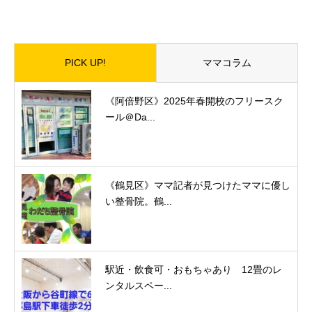
PICK UP!
ママコラム
《阿倍野区》2025年春開校のフリースク
ール＠Da...
《鶴見区》ママ記者が見つけたママに優し
い整骨院。鶴...
駅近・飲食可・おもちゃあり 12畳のレ
ンタルスペー...