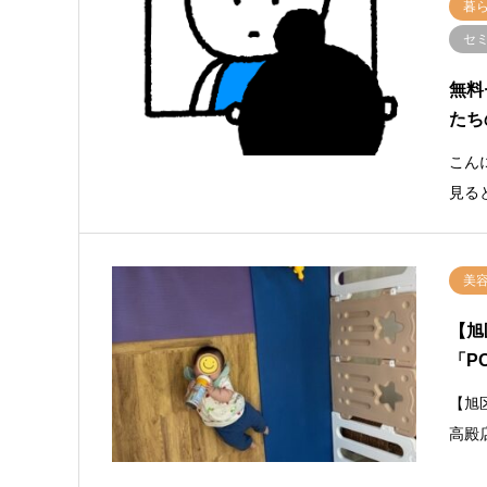
暮
セ
無料
たち
こん
見る
美
【旭
「P
【旭
高殿