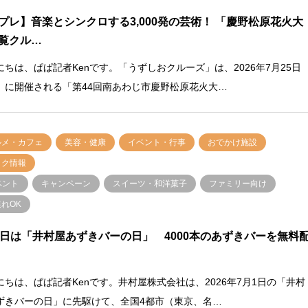
プレ】音楽とシンクロする3,000発の芸術！ 「慶野松原花火大
覧クル…
にちは、ぱぱ記者Kenです。「うずしおクルーズ」は、2026年7月25日
）に開催される「第44回南あわじ市慶野松原花火大…
ルメ・カフェ
美容・健康
イベント・行事
おでかけ施設
トク情報
ベント
キャンペーン
スイーツ・和洋菓子
ファミリー向け
れOK
1日は「井村屋あずきバーの日」 4000本のあずきバーを無料
にちは、ぱぱ記者Kenです。井村屋株式会社は、2026年7月1日の「井村
ずきバーの日」に先駆けて、全国4都市（東京、名…