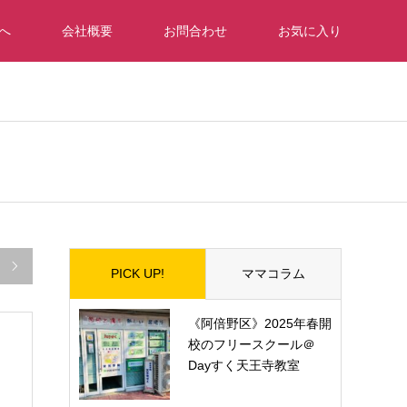
へ
会社概要
お問合わせ
お気に入り

PICK UP!
ママコラム
《阿倍野区》2025年春開
校のフリースクール＠
Dayすく天王寺教室