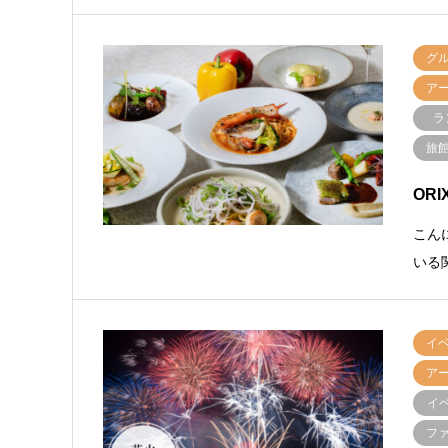
グ
ア
ラ
旅
OR
こんに
いる
イ
ア
イ
フ