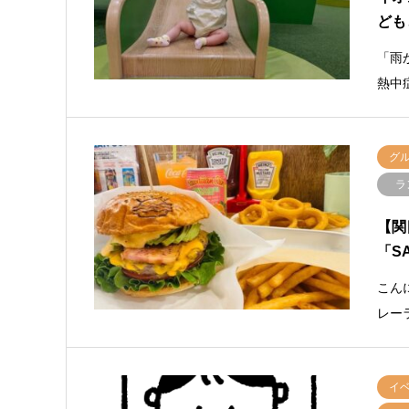
ども
「雨
熱中
グ
ラ
【関
「SA
こん
レー
イ