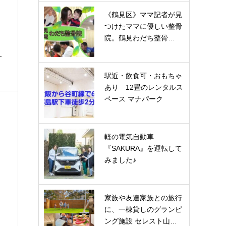
《鶴見区》ママ記者が見
つけたママに優しい整骨
院。鶴見わだち整骨…
す
駅近・飲食可・おもちゃ
あり 12畳のレンタルス
ペース マナパーク
軽の電気自動車
『SAKURA』を運転して
みました♪
家族や友達家族との旅行
に、一棟貸しのグランピ
ング施設 セレスト山…