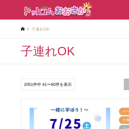
子連れOK
子連れOK
1051件中 41〜60件を表示
イ
子
ワ