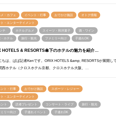
ルメ・カフェ
イベント・行事
おでかけ施設
オトク情報
ート・エンターテイメント
ンチ
ホテルグルメ
スイーツ・和洋菓子
酒・ワイン
館・ホテル
旅行・観光
ファミリー向け
子連れOK
IX HOTELS & RESORTS傘下のホテルの魅力を紹介…
ちは、ぱぱ記者Kenです。ORIX HOTELS &amp; RESORTSが展開し
関西ホテル（クロスホテル京都、クロスホテル大阪、…
ベント・行事
おでかけ施設
スポーツ・レジャー
ート・エンターテイメント
ベント
読者プレゼント
コンサート・ライブ
旅行・観光
ァミリー向け
子連れイベント
子連れOK