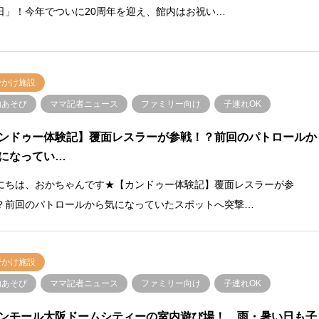
日」！今年でついに20周年を迎え、館内はお祝い…
でかけ施設
内あそび
ママ記者ニュース
ファミリー向け
子連れOK
カンドゥー体験記】覆面レスラーが参戦！？前回のパトロールか
になってい…
にちは、おかちゃんです★【カンドゥー体験記】覆面レスラーが参
？前回のパトロールから気になっていたスポットへ突撃…
でかけ施設
内あそび
ママ記者ニュース
ファミリー向け
子連れOK
オンモール大阪ドームシティーの室内遊び場！ 雨・暑い日も子