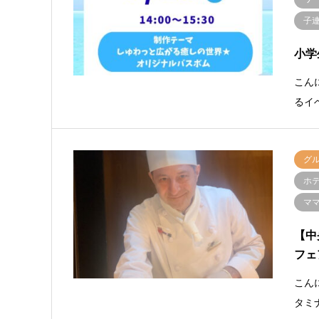
子連
小学
こん
るイ
グ
ホ
マ
【中
フェ
こん
タミ