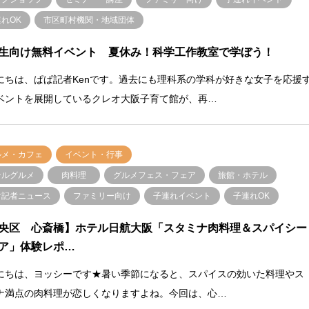
れOK
市区町村機関・地域団体
生向け無料イベント 夏休み！科学工作教室で学ぼう！
にちは、ぱぱ記者Kenです。過去にも理科系の学科が好きな女子を応援
ベントを展開しているクレオ大阪子育て館が、再…
ルメ・カフェ
イベント・行事
テルグルメ
肉料理
グルメフェス・フェア
旅館・ホテル
マ記者ニュース
ファミリー向け
子連れイベント
子連れOK
央区 心斎橋】ホテル日航大阪「スタミナ肉料理＆スパイシー
ア」体験レポ…
にちは、ヨッシーです★暑い季節になると、スパイスの効いた料理やス
ナ満点の肉料理が恋しくなりますよね。今回は、心…