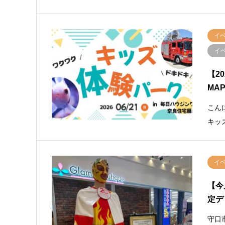
イ
イ
【2
MA
こん
キッ
イ
【今
定デ
守口