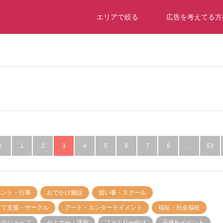
エリアで絞る
広告を考えてる方
1
2
3
4
5
6
7
8
…
53

ベント・行事
おでかけ施設
習い事・スクール
育て支援・サークル
アート・エンターテイメント
福祉・社会福祉
ークショップ
セミナー・講座
ファミリー向け
子連れイベント