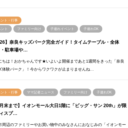
ベント・行事
ベント
ファミリー向け
子連れイベント
子連れOK
026】奈良キッズパーク完全ガイド！タイムテーブル・全体
P・駐車場や…
にちは！おかちゃんです★いよいよ開催まであと1週間をきった「奈良
ズ体験パーク」！今からワクワクが止まりませんね…
ベント・行事
ママ記者ニュース
ファミリー向け
子連れOK
月末まで】イオンモール大日1階に「ビッグ・サン 20th」が限
ィスプ…
市周辺のファミリーやお買い物中のみなさんにおなじみの「イオンモー