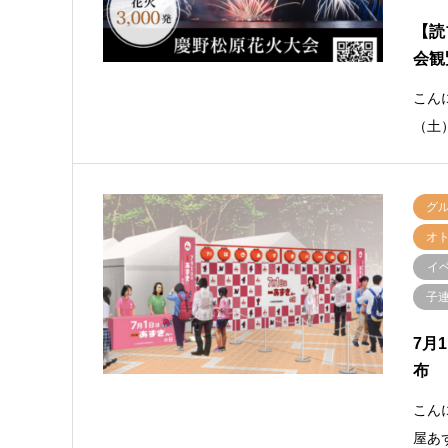
【読
会観
こん
（土
グ
オ
イ
子連
7月
布
こん
屋あ