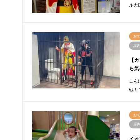
ル大
お
屋
​【
ら気
こん
戦！
お
屋
​イ