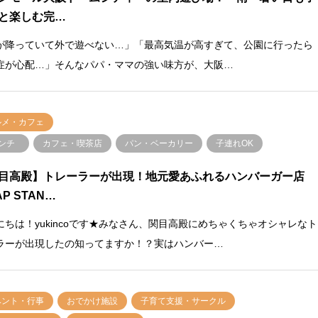
と楽しむ完…
が降っていて外で遊べない…」「最高気温が高すぎて、公園に行ったら
症が心配…」そんなパパ・ママの強い味方が、大阪…
ルメ・カフェ
ンチ
カフェ・喫茶店
パン・ベーカリー
子連れOK
目高殿】トレーラーが出現！地元愛あふれるハンバーガー店
P STAN…
にちは！yukincoです★みなさん、関目高殿にめちゃくちゃオシャレなト
ラーが出現したの知ってますか！？実はハンバー…
ベント・行事
おでかけ施設
子育て支援・サークル