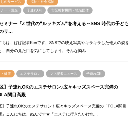
らしのサービス
福祉・社会福祉
ミナー・講座
子連れOK
市区町村機関・地域団体
セミナー「Z 世代の❝ルッキズム❞を考える～SNS 時代の子ど
のリ…
にちは、ぱぱ記者Kenです。SNSでの映え写真やキラキラした他人の姿
と、自分の見た目を気にしてしまう。そんな悩み…
容・健康
エステサロン
ママ記者ニュース
子連れOK
区】子連れOKのエステサロン♪広々キッズスペース完備の
OLA関目高殿…
区】子連れOKのエステサロン！広々キッズスペース完備の「POLA関目
店」こんにちは、ぬんです★「エステに行きたいけれ…