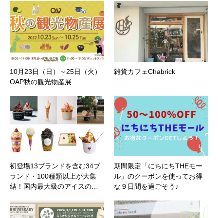
10月23日（日）～25日（火）
雑貨カフェChabrick
OAP秋の観光物産展
初登場13ブランドを含む34ブ
期間限定「にちにちTHEモー
ランド・100種類以上が大集
ル」のクーポンを使ってお得
結！国内最大級のアイスの…
な９日間を過ごそう♪