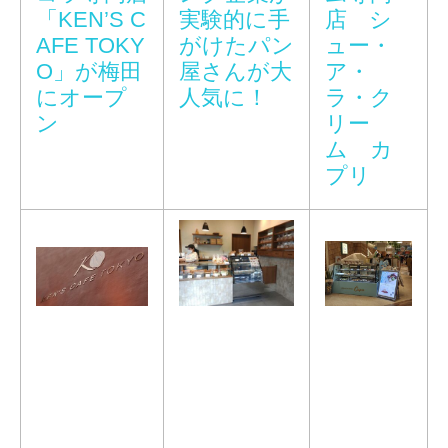
「KEN’S C
実験的に手
店 シ
AFE TOKY
がけたパン
ュー・
O」が梅田
屋さんが大
ア・
にオープ
人気に！
ラ・ク
ン
リー
ム カ
プリ