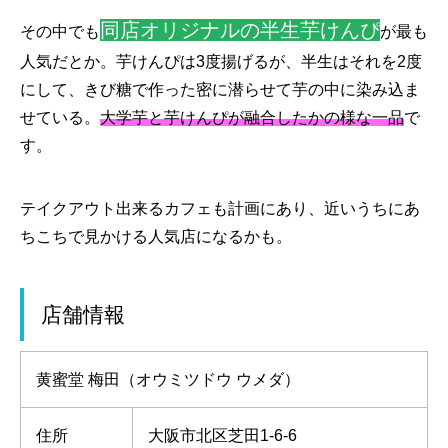
同店オリジナルの半生芋けんぴ
その中でも
が最も
人気だとか。芋けんぴは3度揚げるが、半生はそれを2度
にして、きび糖で作った密に潜らせて芋の中に染み込ま
せている。
大学芋と芋けんぴが融合したかの様な一品
で
す。
テイクアウト出来るカフェも計画にあり、近いうちにあ
ちこちで見かける人気店になるかも。
店舗情報
黄蜜堂 梅田（オウミツドウ ウメダ）
住所
大阪市北区芝田1-6-6