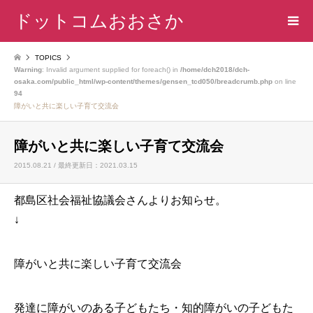
ドットコムおおさか
TOPICS
Warning
: Invalid argument supplied for foreach() in
/home/dch2018/dch-
osaka.com/public_html/wp-content/themes/gensen_tcd050/breadcrumb.php
on line
94
障がいと共に楽しい子育て交流会
障がいと共に楽しい子育て交流会
2015.08.21 / 最終更新日：2021.03.15
都島区社会福祉協議会さんよりお知らせ。
↓
障がいと共に楽しい子育て交流会
発達に障がいのある子どもたち・知的障がいの子どもた