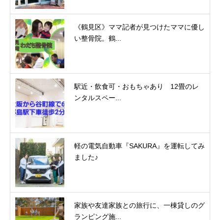
《鶴見区》ママ記者が見つけたママに優し
い整骨院。鶴...
駅近・飲食可・おもちゃあり 12畳のレ
ンタルスペー...
軽の電気自動車『SAKURA』を運転してみ
ました♪
家族や友達家族との旅行に、一棟貸しのグ
ランピング施...