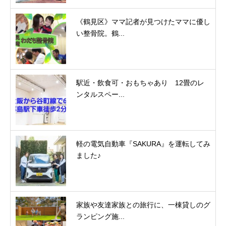
《鶴見区》ママ記者が見つけたママに優し
い整骨院。鶴...
駅近・飲食可・おもちゃあり 12畳のレ
ンタルスペー...
軽の電気自動車『SAKURA』を運転してみ
ました♪
家族や友達家族との旅行に、一棟貸しのグ
ランピング施...