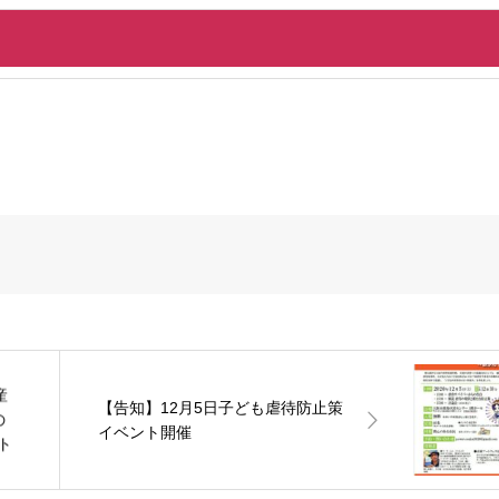
産
【告知】12月5日子ども虐待防止策
の
イベント開催
ト
授