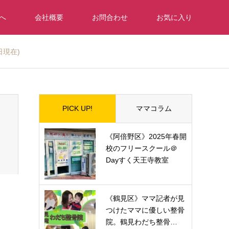
へ
会社概要
お問合わせ
お気に入り
日現在)
PICK UP!
ママコラム
《阿倍野区》2025年春開
校のフリースクール＠
Dayすく天王寺教室
《鶴見区》ママ記者が見
つけたママに優しい整骨
院。鶴見わだち整骨…