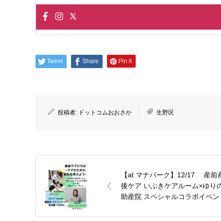
Tweet
Share
Pin it
投稿者:
ドットコムおおさか
生野区
【at マナパーク】12/17 産前
後ケア いぶきケアルーム×ゆり
助産院 スペシャルコラボイベン
産後ママひろば ~ママのための
乳を考えよう~