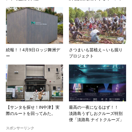
続報！！4月9日ロッジ舞洲デ
さつまいも苗植え～いも掘り
ー
プロジェクト
【サンタを探せ！IN中津】実
最高の一夜になるはず！！
際のルートを回ってみた。
淡路島うずしおクルーズ特別
便「淡路島 ナイトクルーズ」
スポンサーリンク