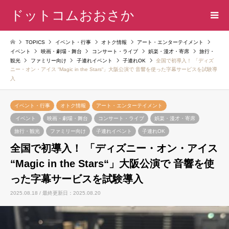
ドットコムおおさか
TOPICS
イベント・行事
オトク情報
アート・エンターテイメント
イベント
映画・劇場・舞台
コンサート・ライブ
娯楽・漫才・寄席
旅行・
観光
ファミリー向け
子連れイベント
子連れOK
全国で初導入！ 「ディズ
ニー・オン・アイス “Magic in the Stars“」大阪公演で 音響を使った字幕サービスを試験導
入
イベント・行事
オトク情報
アート・エンターテイメント
イベント
映画・劇場・舞台
コンサート・ライブ
娯楽・漫才・寄席
旅行・観光
ファミリー向け
子連れイベント
子連れOK
全国で初導入！ 「ディズニー・オン・アイス
“Magic in the Stars“」大阪公演で 音響を使
った字幕サービスを試験導入
2025.08.18 / 最終更新日：2025.08.20