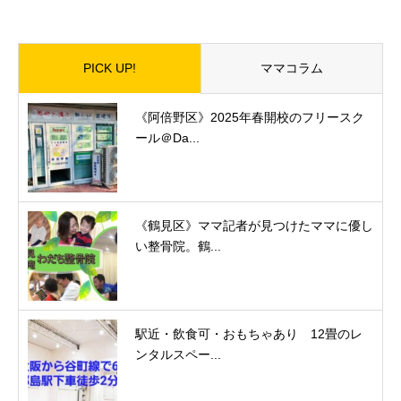
PICK UP!
ママコラム
《阿倍野区》2025年春開校のフリースク
ール＠Da...
《鶴見区》ママ記者が見つけたママに優し
い整骨院。鶴...
駅近・飲食可・おもちゃあり 12畳のレ
ンタルスペー...