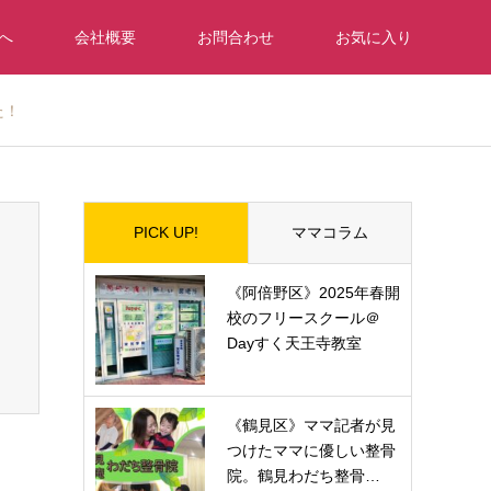
へ
会社概要
お問合わせ
お気に入り
た！
PICK UP!
ママコラム
《阿倍野区》2025年春開
校のフリースクール＠
Dayすく天王寺教室
《鶴見区》ママ記者が見
つけたママに優しい整骨
院。鶴見わだち整骨…