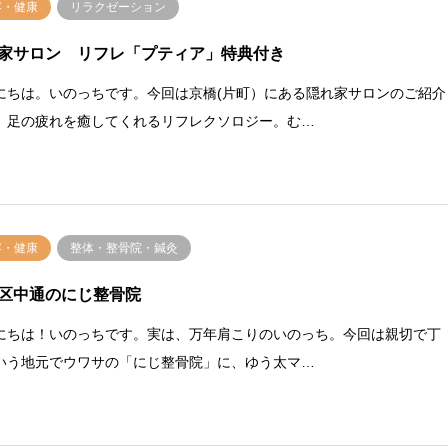
容・健康
リラクゼーション
家サロン リフレ「プティア」特典付き
にちは。いのっちです。今回は京橋(片町）にある隠れ家サロンのご紹介
。足の疲れを癒してくれるリフレクソロジー。む…
容・健康
整体・整骨院・鍼灸
区中通のにじ整骨院
にちは！いのっちです。実は、万年肩こりのいのっち。今回は親切で丁
いう地元でウワサの「にじ整骨院」に、ゆう太マ…