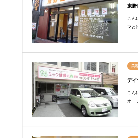
東野
こん
マと
美
デイ
こん
オー