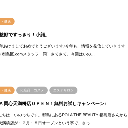
容・健康
整顔ですっきり！小顔。
14年あけましておめでとうございます♪今年も、情報を発信していきます
（都島区.comスタッフ一同）さてさて、今回はいの…
容・健康
化粧品・コスメ
エステサロン
LA 同心天満橋店ＯＰＥＮ！無料お試しキャンペーン♪
にちは！いのっちです。都島にあるPOLA THE BEAUTY 都島店さんから
天満橋店が１２月１８日オープンという事で、さっ…