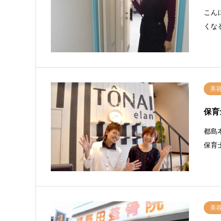
こん
くな
美
保育
都島
保育
美