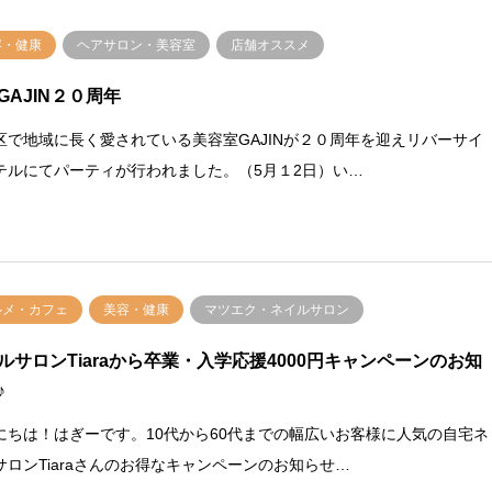
容・健康
ヘアサロン・美容室
店舗オススメ
GAJIN２０周年
区で地域に長く愛されている美容室GAJINが２０周年を迎えリバーサイ
テルにてパーティが行われました。（5月１2日）い…
ルメ・カフェ
美容・健康
マツエク・ネイルサロン
ルサロンTiaraから卒業・入学応援4000円キャンペーンのお知
♪
にちは！はぎーです。10代から60代までの幅広いお客様に人気の自宅ネ
サロンTiaraさんのお得なキャンペーンのお知らせ…