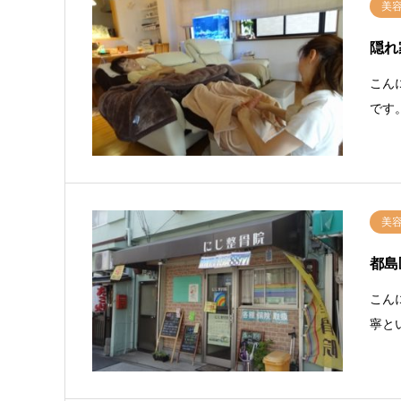
美
隠れ
こん
です
美
都島
こん
寧と