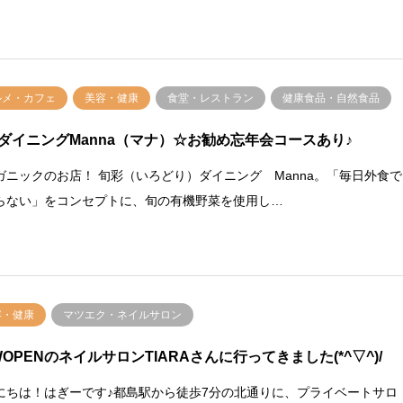
ルメ・カフェ
美容・健康
食堂・レストラン
健康食品・自然食品
ダイニングManna（マナ）☆お勧め忘年会コースあり♪
ガニックのお店！ 旬彩（いろどり）ダイニング Manna。「毎日外食で
らない」をコンセプトに、旬の有機野菜を使用し…
容・健康
マツエク・ネイルサロン
WOPENのネイルサロンTIARAさんに行ってきました(*^▽^)/
にちは！はぎーです♪都島駅から徒歩7分の北通りに、プライベートサロ