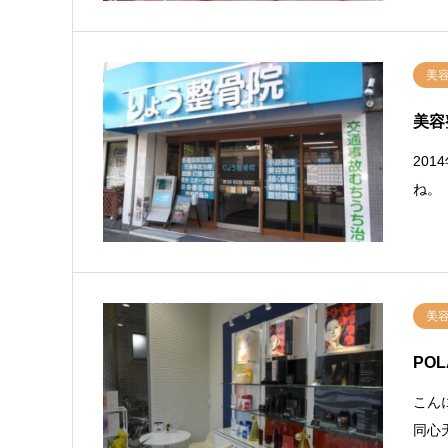
美
美容
20
ね。
美
PO
こん
同心