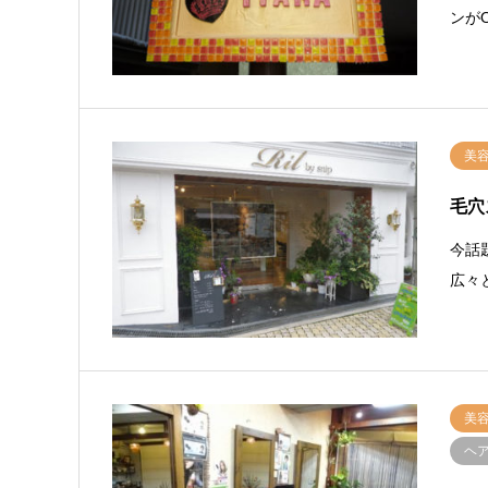
ンが
美
毛穴
今話題
広々
美
ヘ