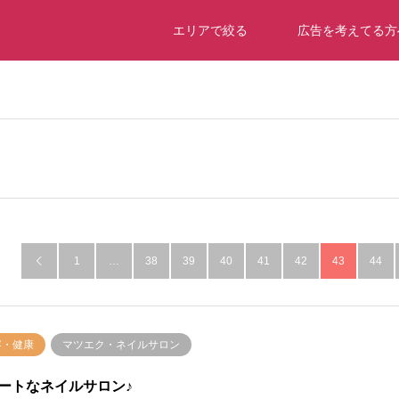
エリアで絞る
広告を考えてる方
1
…
38
39
40
41
42
43
44

容・健康
マツエク・ネイルサロン
ートなネイルサロン♪