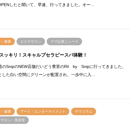
OPENしたと聞いて、早速、行ってきました。オー…
容・健康
エステサロン
ママ記者ニュース
スッキリ！スキャルプセラピースパ体験！
のSnipのNEW店舗だいどう豊里のRil by Snipに行ってきました。
とした白い空間にグリーンが配置され、一歩中に入…
容・健康
アート・エンターテイメント
ママコラム
アサロン・美容室