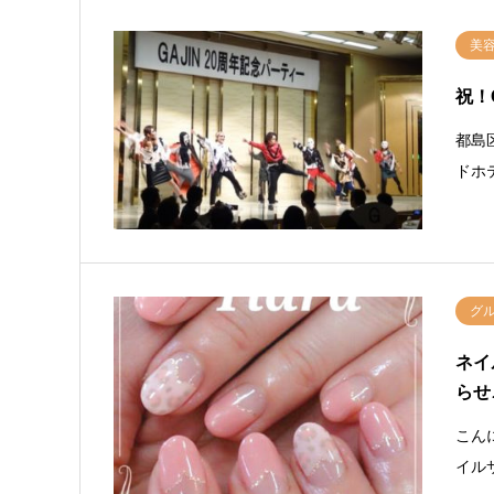
美
祝！
都島
ドホ
グ
ネイ
らせ
こん
イル