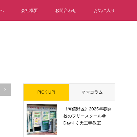
へ
会社概要
お問合わせ
お気に入り

PICK UP!
ママコラム
《阿倍野区》2025年春開
校のフリースクール＠
Dayすく天王寺教室