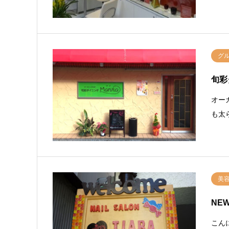
グ
旬彩
オー
も太
美
NE
こん