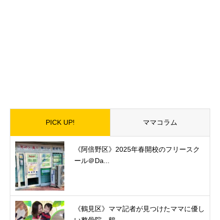
PICK UP!
ママコラム
《阿倍野区》2025年春開校のフリースク
ール＠Da...
《鶴見区》ママ記者が見つけたママに優し
い整骨院。鶴...