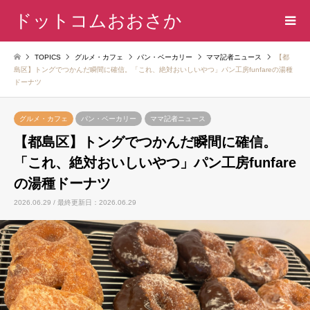
ドットコムおおさか
TOPICS
グルメ・カフェ
パン・ベーカリー
ママ記者ニュース
【都
島区】トングでつかんだ瞬間に確信。「これ、絶対おいしいやつ」パン工房funfareの湯種
ドーナツ
グルメ・カフェ
パン・ベーカリー
ママ記者ニュース
【都島区】トングでつかんだ瞬間に確信。
「これ、絶対おいしいやつ」パン工房funfare
の湯種ドーナツ
2026.06.29 / 最終更新日：2026.06.29