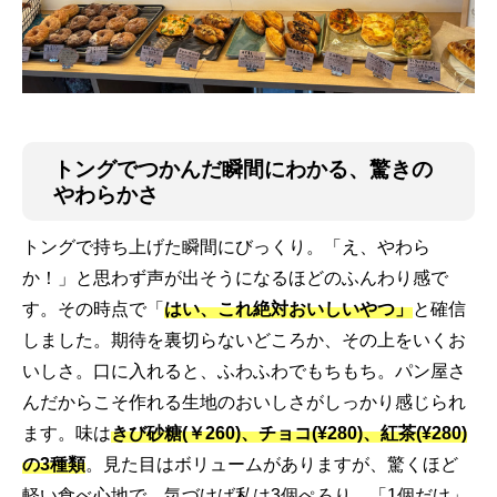
トングでつかんだ瞬間にわかる、驚きの
やわらかさ
トングで持ち上げた瞬間にびっくり。「え、やわら
か！」と思わず声が出そうになるほどのふんわり感で
す。その時点で「
はい、これ絶対おいしいやつ」
と確信
しました。期待を裏切らないどころか、その上をいくお
いしさ。口に入れると、ふわふわでもちもち。パン屋さ
んだからこそ作れる生地のおいしさがしっかり感じられ
ます。味は
きび砂糖(￥260)、チョコ(¥280)、紅茶(¥280)
の3種類
。見た目はボリュームがありますが、驚くほど
軽い食べ心地で、気づけば私は3個ぺろり。「1個だけ」