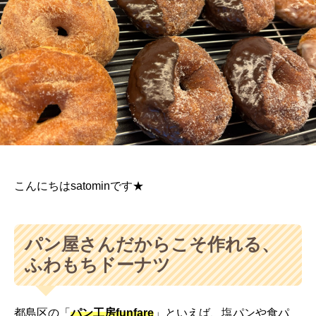
こんにちはsatominです★
パン屋さんだからこそ作れる、
ふわもちドーナツ
都島区の「
パン工房funfare
」といえば、塩パンや食パ