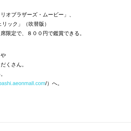
マリオブラザーズ・ムービー」、
ェリック」（吹替版）
０席限定で、８００円で鑑賞できる。
ジや
りだくさん。
料。
yobashi.aeonmall.com
/）へ。