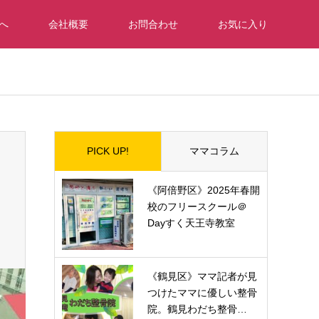
へ
会社概要
お問合わせ
お気に入り
PICK UP!
ママコラム
《阿倍野区》2025年春開
校のフリースクール＠
Dayすく天王寺教室
《鶴見区》ママ記者が見
つけたママに優しい整骨
院。鶴見わだち整骨…