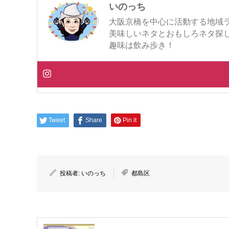
いのっち
大阪京橋を中心に活動する地域
美味しいネタとおもしろネタ探
趣味は飲み歩き！
Tweet
Share
Pin it
投稿者:
いのっち
都島区