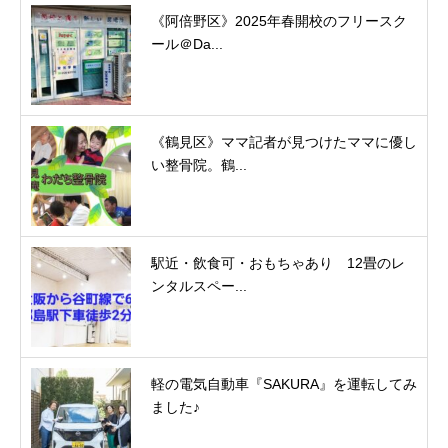
《阿倍野区》2025年春開校のフリースク
ール＠Da...
《鶴見区》ママ記者が見つけたママに優し
い整骨院。鶴...
駅近・飲食可・おもちゃあり 12畳のレ
ンタルスペー...
軽の電気自動車『SAKURA』を運転してみ
ました♪