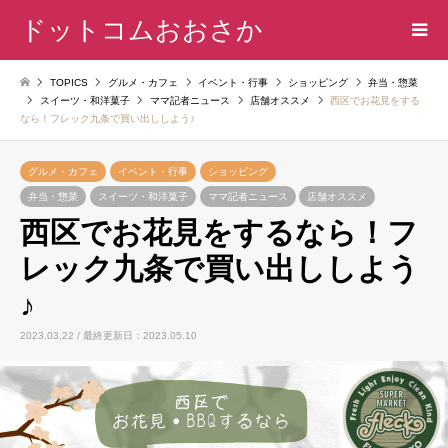
ドットコムおおさか
TOPICS
グルメ・カフェ
イベント・行事
ショッピング
弁当・惣菜
スイーツ・和洋菓子
ママ記者ニュース
店舗オススメ
西区でお花見をする
なら！フレック九条で買い出ししよう♪
グルメ・カフェ
イベント・行事
ショッピング
弁当・惣菜
スイーツ・和洋菓子
ママ記者ニュース
店舗オススメ
西区でお花見をするなら！フ
レック九条で買い出ししよう
♪
2023.03.22 / 最終更新日：2023.05.10