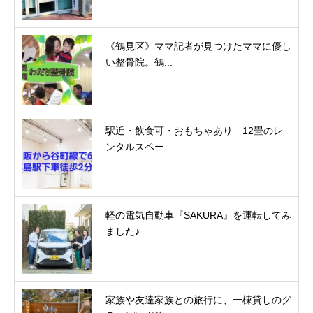
《鶴見区》ママ記者が見つけたママに優し
い整骨院。鶴...
駅近・飲食可・おもちゃあり 12畳のレ
ンタルスペー...
軽の電気自動車『SAKURA』を運転してみ
ました♪
家族や友達家族との旅行に、一棟貸しのグ