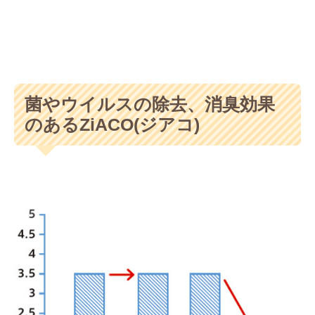
菌やウイルスの除去、消臭効果
のあるZiACO(ジアコ)