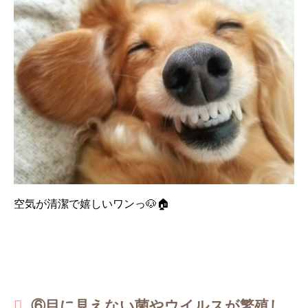
空気が清潔で嬉しいワンっ🐶🏠
⑥目に見えない菌やウイルスが繁殖し