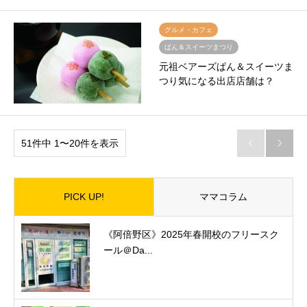
グルメ・カフェ
ぱん＆スイーツまつり
元祖ベアーズぱん＆スイーツま
つり気になる出店店舗は？
51件中 1〜20件を表示


PICK UP!
ママコラム
《阿倍野区》2025年春開校のフリースク
ール＠Da...