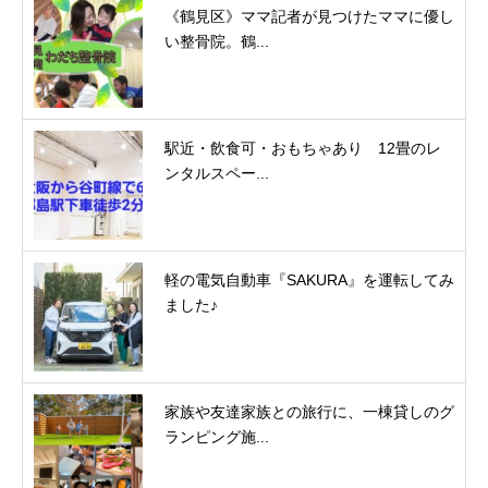
《鶴見区》ママ記者が見つけたママに優し
い整骨院。鶴...
駅近・飲食可・おもちゃあり 12畳のレ
ンタルスペー...
軽の電気自動車『SAKURA』を運転してみ
ました♪
家族や友達家族との旅行に、一棟貸しのグ
ランピング施...