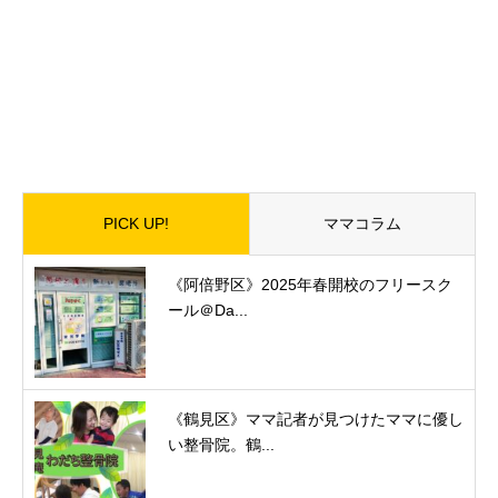
PICK UP!
ママコラム
《阿倍野区》2025年春開校のフリースク
ール＠Da...
《鶴見区》ママ記者が見つけたママに優し
い整骨院。鶴...