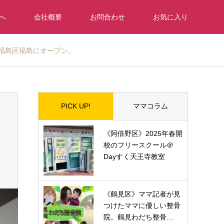
へ
会社概要
お問合わせ
お気に入り
が福島区福島にオープン。
PICK UP!
ママコラム
《阿倍野区》2025年春開
校のフリースクール＠
Dayすく天王寺教室
《鶴見区》ママ記者が見
つけたママに優しい整骨
院。鶴見わだち整骨…