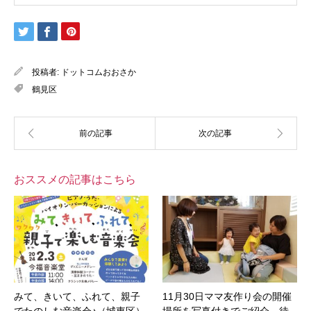
投稿者:
ドットコムおおさか
鶴見区
おススメの記事はこちら
みて、きいて、ふれて、親子
11月30日ママ友作り会の開催
でたのしむ音楽会♪（城東区）
場所を写真付きでご紹介。待