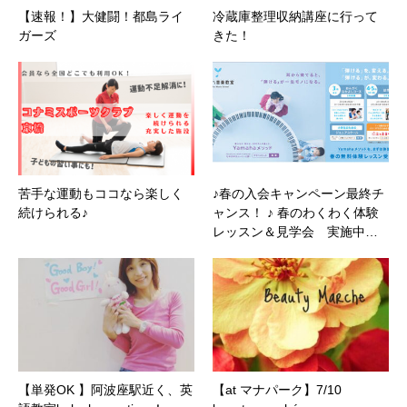
【速報！】大健闘！都島ライ
冷蔵庫整理収納講座に行って
ガーズ
きた！
苦手な運動もココなら楽しく
♪春の入会キャンペーン最終チ
続けられる♪
ャンス！ ♪ 春のわくわく体験
レッスン＆見学会 実施中…
【単発OK 】阿波座駅近く、英
【at マナパーク】7/10