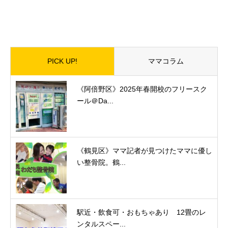
PICK UP!
ママコラム
《阿倍野区》2025年春開校のフリースク
ール＠Da...
《鶴見区》ママ記者が見つけたママに優し
い整骨院。鶴...
駅近・飲食可・おもちゃあり 12畳のレ
ンタルスペー...