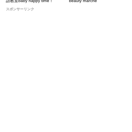
語教室baby happy time！
beauty marché
スポンサーリンク