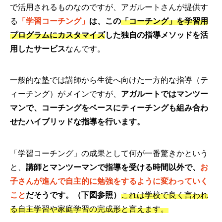
で活用されるものなのですが、アガルートさんが提供す
る
「学習コーチング」
は、この
「コーチング」を
学習用
プログラムにカスタマイズ
した独自の指導メソッドを活
用したサービス
なんです。
一般的な塾では講師から生徒へ向けた一方的な指導（テ
ィーチング）がメインですが、
アガルートではマンツー
マンで、コーチングをベースにティーチングも組み合わ
せたハイブリッドな指導
を行います。
「学習コーチング」の成果として何が一番驚きかという
と、
講師とマンツーマンで指導を受ける時間以外で、
お
子さんが進んで自主的に勉強をするように変わっていく
こと
だそうです。（下図参照）
これは学校で良く言われ
る自主学習や家庭学習の完成形と言えます。