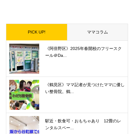
PICK UP!
ママコラム
《阿倍野区》2025年春開校のフリースク
ール＠Da...
《鶴見区》ママ記者が見つけたママに優し
い整骨院。鶴...
駅近・飲食可・おもちゃあり 12畳のレ
ンタルスペー...