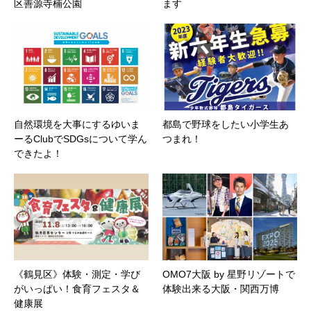
区善源寺楠公園
ます
自然環境を大事にするゆいま
都島で野球をしたい小学生あ
ーるClubでSDGsについて学ん
つまれ！
できたよ！
《鶴見区》体験・測定・学び
OMO7大阪 by 星野リゾートで
がいっぱい！食育フェスタ＆
体験出来る大阪・関西万博
健康展