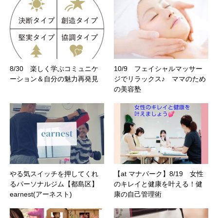
8/30 楽しく学ぶコミュニケ
10/9 フェイシャルマッサー
ーション＆自分の魅力再発見
ジでリラックス♪ ママのため
の美容塾
やる気スイッチを押してくれ
【at マナパーク】8/19 女性
るパーソナルジム【都島区】
のキレイと健康を叶える！健
earnest(アーネスト)
康の自己管理術