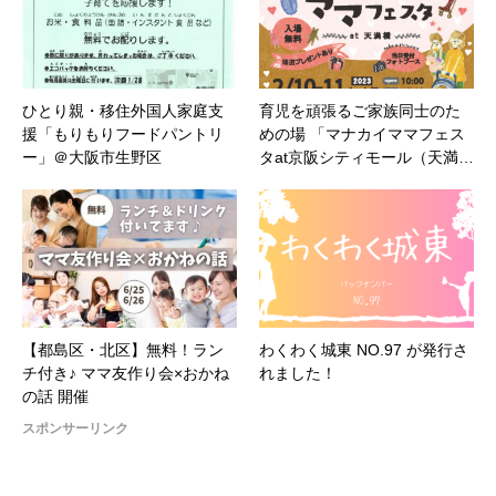
ひとり親・移住外国人家庭支
育児を頑張るご家族同士のた
援「もりもりフードパントリ
めの場 「マナカイママフェス
ー」＠大阪市生野区
タat京阪シティモール（天満…
【都島区・北区】無料！ラン
わくわく城東 NO.97 が発行さ
チ付き♪ ママ友作り会×おかね
れました！
の話 開催
スポンサーリンク