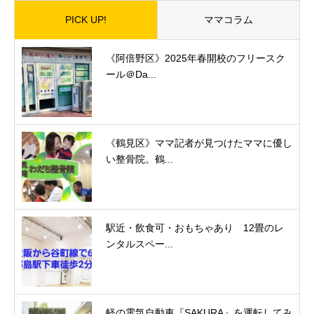
PICK UP!
ママコラム
《阿倍野区》2025年春開校のフリースク
ール＠Da...
《鶴見区》ママ記者が見つけたママに優し
い整骨院。鶴...
駅近・飲食可・おもちゃあり 12畳のレ
ンタルスペー...
軽の電気自動車『SAKURA』を運転してみ