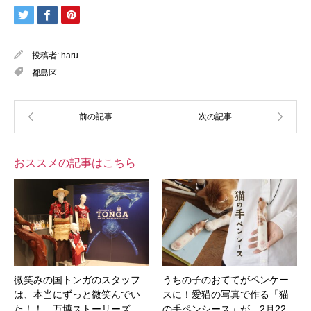
投稿者:
haru
都島区
おススメの記事はこちら
微笑みの国トンガのスタッフ
うちの子のおててがペンケー
は、本当にずっと微笑んでい
スに！愛猫の写真で作る「猫
た！！ 万博ストーリーズ
の手ペンシース」が、2月22…