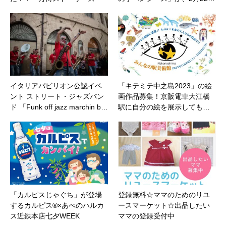
イタリアパビリオン公認イベ
「キテミテ中之島2023」の絵
ント ストリート・ジャズバン
画作品募集！京阪電車大江橋
ド 「Funk off jazz marchin b…
駅に自分の絵を展示しても…
「カルピスじゃぐち」が登場
登録無料☆ママのためのリユ
するカルピス®×あべのハルカ
ースマーケット☆出品したい
ス近鉄本店七夕WEEK
ママの登録受付中