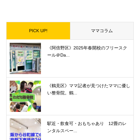
PICK UP!
ママコラム
《阿倍野区》2025年春開校のフリースク
ール＠Da...
《鶴見区》ママ記者が見つけたママに優し
い整骨院。鶴...
駅近・飲食可・おもちゃあり 12畳のレ
ンタルスペー...