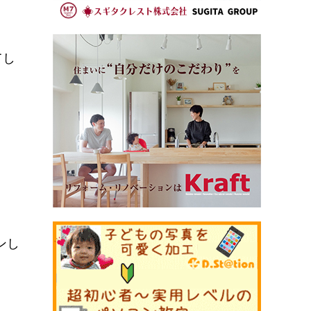
てし
プンし