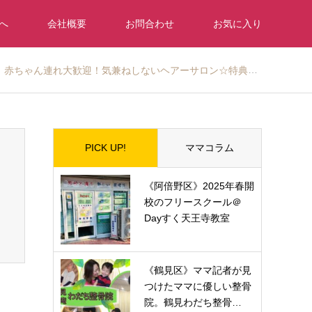
へ
会社概要
お問合わせ
お気に入り
赤ちゃん連れ大歓迎！気兼ねしないヘアーサロン☆特典あり！
PICK UP!
ママコラム
《阿倍野区》2025年春開
校のフリースクール＠
Dayすく天王寺教室
《鶴見区》ママ記者が見
つけたママに優しい整骨
院。鶴見わだち整骨…