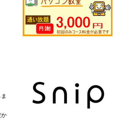
しま
だか