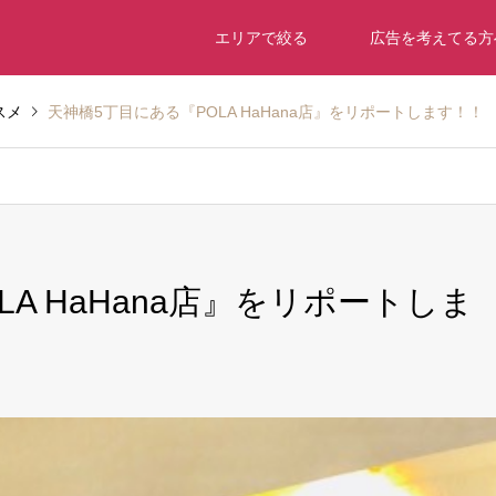
エリアで絞る
広告を考えてる方
スメ
天神橋5丁目にある『POLA HaHana店』をリポートします！！
A HaHana店』をリポートしま