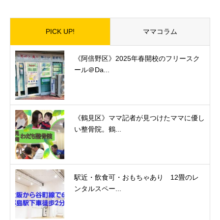
PICK UP!
ママコラム
《阿倍野区》2025年春開校のフリースク
ール＠Da...
《鶴見区》ママ記者が見つけたママに優し
い整骨院。鶴...
駅近・飲食可・おもちゃあり 12畳のレ
ンタルスペー...