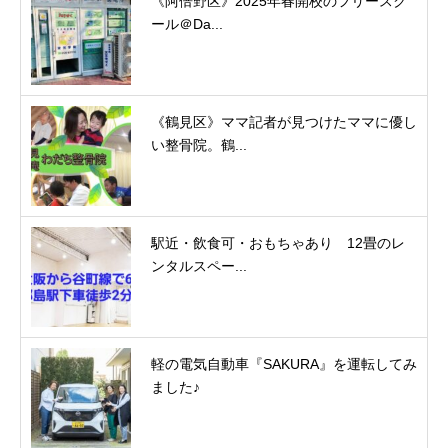
《阿倍野区》2025年春開校のフリースク
ール＠Da...
《鶴見区》ママ記者が見つけたママに優し
い整骨院。鶴...
駅近・飲食可・おもちゃあり 12畳のレ
ンタルスペー...
軽の電気自動車『SAKURA』を運転してみ
ました♪