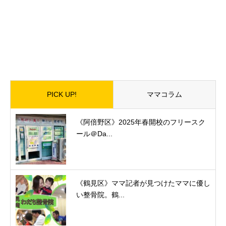
PICK UP!
ママコラム
《阿倍野区》2025年春開校のフリースク
ール＠Da...
《鶴見区》ママ記者が見つけたママに優し
い整骨院。鶴...