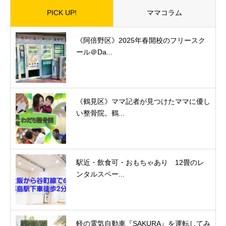
PICK UP!
ママコラム
《阿倍野区》2025年春開校のフリースク
ール＠Da...
《鶴見区》ママ記者が見つけたママに優し
い整骨院。鶴...
駅近・飲食可・おもちゃあり 12畳のレ
ンタルスペー...
軽の電気自動車『SAKURA』を運転してみ