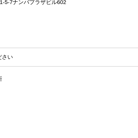
‐5‐7ナンバプラザビル602
ださい
所