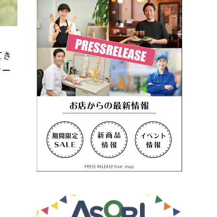
てき
ター