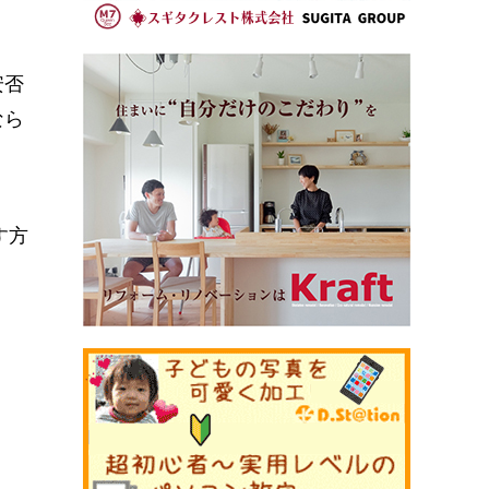
安否
なら
す方