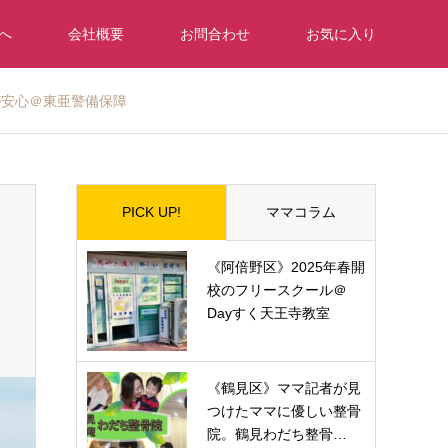
へ
会社概要
お問合わせ
お気に入り
が安心＠東亜警備保障
PICK UP!
ママコラム
《阿倍野区》2025年春開
校のフリースクール＠
Dayすく天王寺教室
《鶴見区》ママ記者が見
つけたママに優しい整骨
院。鶴見わだち整骨…