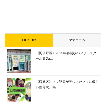
PICK UP!
ママコラム
《阿倍野区》2025年春開校のフリースク
ール＠Da...
《鶴見区》ママ記者が見つけたママに優し
い整骨院。鶴...