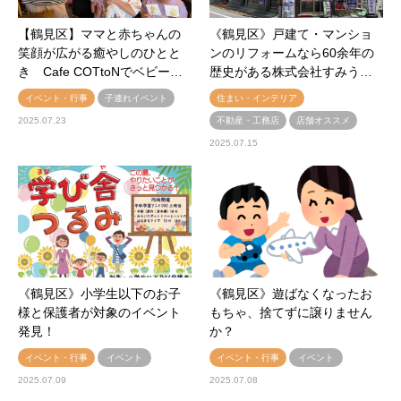
【鶴見区】ママと赤ちゃんの
《鶴見区》戸建て・マンショ
笑顔が広がる癒やしのひとと
ンのリフォームなら60余年の
き Cafe COTtoNでベビー…
歴史がある株式会社すみう…
イベント・行事
子連れイベント
住まい・インテリア
2025.07.23
不動産・工務店
店舗オススメ
2025.07.15
《鶴見区》小学生以下のお子
《鶴見区》遊ばなくなったお
様と保護者が対象のイベント
もちゃ、捨てずに譲りません
発見！
か？
イベント・行事
イベント
イベント・行事
イベント
2025.07.09
2025.07.08