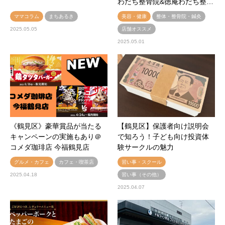
わだち整骨院&徳庵わだち整…
ママコラム
まちあるき
美容・健康
整体・整骨院・鍼灸
2025.05.05
店舗オススメ
2025.05.01
《鶴見区》豪華賞品が当たる
【鶴見区】保護者向け説明会
キャンペーンの実施もあり＠
で知ろう！子ども向け投資体
コメダ珈琲店 今福鶴見店
験サークルの魅力
グルメ・カフェ
カフェ・喫茶店
習い事・スクール
2025.04.18
習い事（その他）
2025.04.07