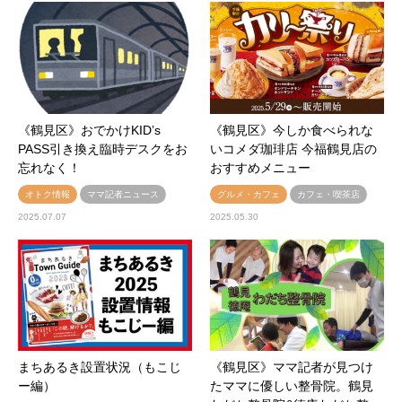
《鶴見区》おでかけKID’s
《鶴見区》今しか食べられな
PASS引き換え臨時デスクをお
いコメダ珈琲店 今福鶴見店の
忘れなく！
おすすめメニュー
オトク情報
ママ記者ニュース
グルメ・カフェ
カフェ・喫茶店
2025.07.07
2025.05.30
まちあるき設置状況（もこじ
《鶴見区》ママ記者が見つけ
ー編）
たママに優しい整骨院。鶴見