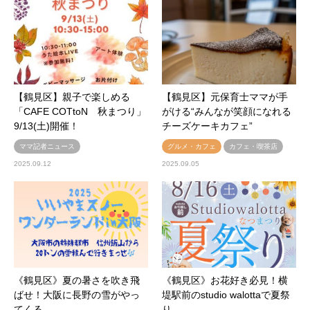
【鶴見区】親子で楽しめる
【鶴見区】元保育士ママが手
「CAFE COTtoN 秋まつり」
がける“みんなが笑顔になれる
9/13(土)開催！
チーズケーキカフェ”
ママ記者ニュース
グルメ・カフェ
カフェ・喫茶店
2025.09.12
2025.09.05
《鶴見区》夏の暑さを吹き飛
《鶴見区》お花好き必見！横
ばせ！大阪に長野の雪がやっ
堤駅前のstudio walottaで夏祭
てくる
り