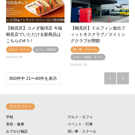
【鶴見区】コメダ珈琲店 今福
【鶴見区】ドルフィン放出フ
鶴見店でいただける新商品は
ィットネスクラブ／スイミン
こちらの4つ！
グクラブが閉館
グルメ・カフェ
カフェ・喫茶店
習い事・スクール
2025.03.30
スポーツ教室・チーム
2025.02.24
850件中 21〜40件を表示


大カテゴリー
学校
グルメ・カフェ
美容・健康
イベント・行事
おでかけ施設
習い事・スクール