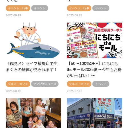
イベント・行事
イベント
イベント・行事
イベント
2025.08.19
2025.08.12
《鶴見区》ライフ横堤店で生
【50〜100%OFF】にちにち
まぐろの解体が見られます！
theモール2025夏〜今年もお得
がいっぱい！〜
グルメ・カフェ
ママ記者ニュース
グルメ・カフェ
イベント
2025.08.10
2025.07.26