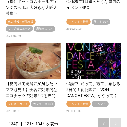
（株）ドットコムホールディ
低価格で1日遊べそうな屋内の
ングス＜地元大好きな大阪人
イベント発見！
募集＞
求人情報・就職支援
イベント・行事
屋内あそび
ママ記者ニュース
店舗オススメ
2018.07.10
2021.04.29
【夏向けて綺麗に変身したい
保護中: 踊って、観て、感じる
ママ必見！】美容に効果的な
2日間！靱公園に「VON
ココナッツの効果4つを専門…
DANCE FESTA」がやってく…
グルメ・カフェ
カフェ・喫茶店
イベント・行事
イベント
2018.05.31
2000.08.07
134件中 121〜134件を表示

