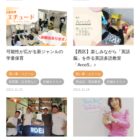
可能性が広がる新ジャンルの
【西区】楽しみながら「英語
学童保育
脳」を作る英語多読教室
「ArcoS」♪
習い事・スクール
習い事・スクール
保育園・託児所など
店舗オススメ
英会話・英語教室
店舗オススメ
2021.11.22
2021.11.18