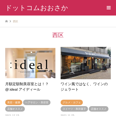
ドットコムおおさか
西区
西区
月額定額制美容室とは！？
ワイン風ではなく、ワインの
@:ideal アイディール
ジェラート
美容・健康
ヘアサロン・美容室
グルメ・カフェ
店舗オススメ
スイーツ・和洋菓子
店舗オススメ
2021.12.15
2021.11.25