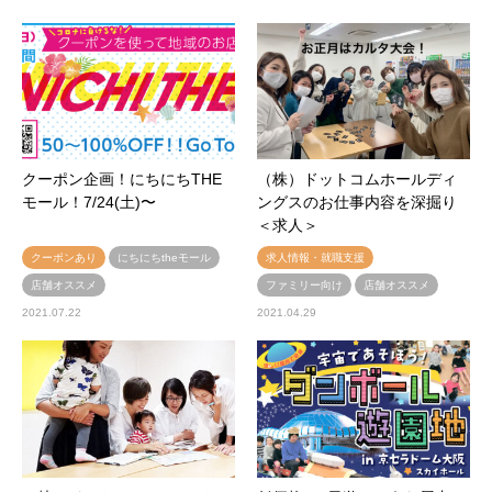
クーポン企画！にちにちTHE
（株）ドットコムホールディ
モール！7/24(土)〜
ングスのお仕事内容を深掘り
＜求人＞
クーポンあり
にちにちtheモール
求人情報・就職支援
店舗オススメ
ファミリー向け
店舗オススメ
2021.07.22
2021.04.29