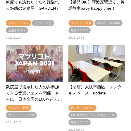
何度でも訪れたくなる緑溢れ
【単発OK 】阿波座駅近く、英
る魅惑の定食屋「GARDEN」
語教室baby happy time！
グルメ・カフェ
うどん・そば
イベント・行事
英会話・英語教室
店舗オススメ
店舗オススメ
2021.11.06
2021.10.28
衆院選で投票した人のみ参加
【閉店】大阪市西区 レンタ
できる音楽フェスを開催！さ
ルスペース update
らに、日本全国の100を超え…
イベント・行事
習い事・スクール
コンサート・ライブ
貸しスタジオ・レンタルスペース
2021.10.25
店舗オススメ
2021.09.02