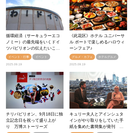
循環経済（サーキュラーエコ
《此花区》ホテル ユニバーサ
ノミー）の最先端をいくドイ
ル ポートで楽しめるハロウィ
ツパビリオンの伝えたいこ…
ーンフェア♪
イベント・行事
イベント
グルメ・カフェ
ホテルグルメ
2025.09.19
2025.09.19
チリパビリオン、9月18日に独
キュリー夫人とアインシュタ
立記念日を祝って盛り上が
インがやり取りをしていた手
り 万博ストーリーズ
紙を集めた書簡集が発刊 …