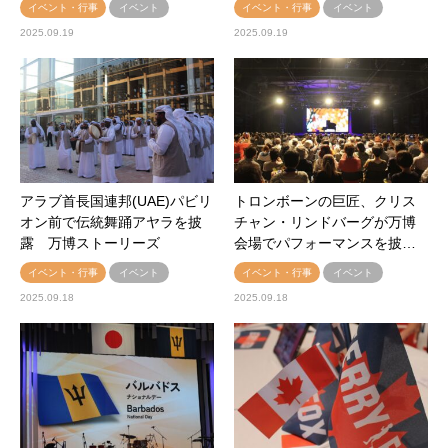
イベント・行事
イベント
イベント・行事
イベント
2025.09.19
2025.09.19
アラブ首長国連邦(UAE)パビリ
トロンボーンの巨匠、クリス
オン前で伝統舞踊アヤラを披
チャン・リンドバーグが万博
露 万博ストーリーズ
会場でパフォーマンスを披…
イベント・行事
イベント
イベント・行事
イベント
2025.09.18
2025.09.18