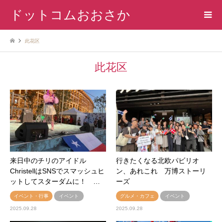
ドットコムおおさか
此花区
此花区
来日中のチリのアイドル
行きたくなる北欧パビリオ
ChristellはSNSでスマッシュヒ
ン、あれこれ 万博ストーリ
ットしてスターダムに！ …
ーズ
イベント・行事
イベント
グルメ・カフェ
イベント
2025.09.28
2025.09.28