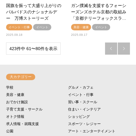
国旗を振って大盛り上がりの
ガン撲滅を支援するフォーシ
バルバドスのナショナルデ
ーズンズホテル京都の取組み
ー 万博ストーリーズ
「京都テリーフォックスラ…
イベント・行事
イベント
美容・健康
イベント
2025.09.18
2025.09.17
423件中 61〜80件を表示


大カテゴリー
学校
グルメ・カフェ
美容・健康
イベント・行事
おでかけ施設
習い事・スクール
子育て支援・サークル
住まい・インテリア
オトク情報
ショッピング
求人情報・就職支援
スポーツ・レジャー
公園
アート・エンターテイメント