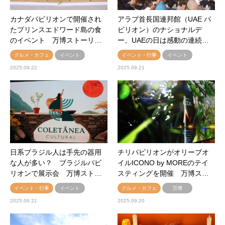
カナダパビリオンで開催され
アラブ⾸⻑国連邦館（UAE パ
たプリンスエドワード島の食
ビリオン）のナショナルデ
のイベント 万博ストーリ…
ー、UAEの日は感動の連続…
グルメ・カフェ
イベント
イベント・行事
イベント
2025.09.22
2025.09.21
日系ブラジル人は手先の器用
チリパビリオンがオリーブオ
な人が多い？ ブラジルパビ
イルICONO by MOREのテイ
リオンで展示会 万博スト…
スティングを開催 万博ス…
イベント・行事
イベント
グルメ・カフェ
万博
2025.09.21
2025.09.20