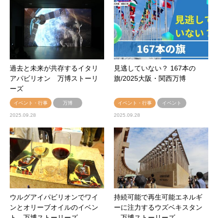
過去と未来が共存するイタリ
見逃していない？ 167本の
アパビリオン 万博ストーリ
旗/2025大阪・関西万博
ーズ
イベント・行事
万博
イベント・行事
イベント
2025.09.28
2025.09.28
ウルグアイパビリオンでワイ
持続可能で再生可能エネルギ
ンとオリーブオイルのイベン
ーに注力するウズベキスタン
ト 万博ストーリーズ
万博ストーリーズ