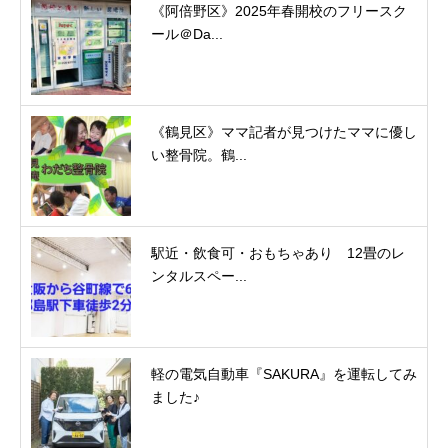
《阿倍野区》2025年春開校のフリースク
ール＠Da...
《鶴見区》ママ記者が見つけたママに優し
い整骨院。鶴...
駅近・飲食可・おもちゃあり 12畳のレ
ンタルスペー...
軽の電気自動車『SAKURA』を運転してみ
ました♪