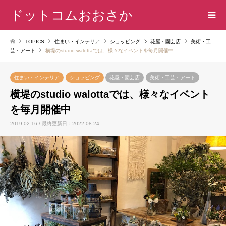
ドットコムおおさか
TOPICS
住まい・インテリア
ショッピング
花屋・園芸店
美術・工
芸・アート
横堤のstudio walottaでは、様々なイベントを毎月開催中
住まい・インテリア
ショッピング
花屋・園芸店
美術・工芸・アート
横堤のstudio walottaでは、様々なイベント
を毎月開催中
2019.02.16 / 最終更新日：2022.08.24