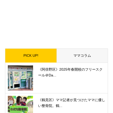
PICK UP!
ママコラム
《阿倍野区》2025年春開校のフリースク
ール＠Da...
《鶴見区》ママ記者が見つけたママに優し
い整骨院。鶴...