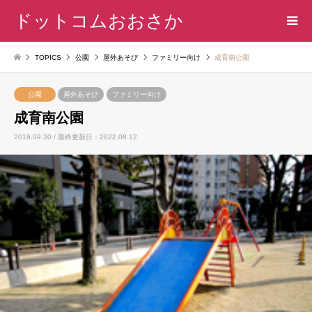
ドットコムおおさか
TOPICS
公園
屋外あそび
ファミリー向け
成育南公園
公園
屋外あそび
ファミリー向け
成育南公園
2018.09.30 / 最終更新日：2022.08.12