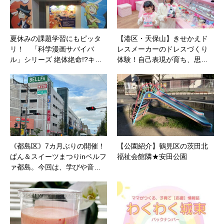
夏休みの課題学習にもピッタ
【港区・天保山】きせかえド
リ！ 「科学漫画サバイバ
レスメーカーのドレスづくり
ル」シリーズ 絶体絶命!?キ…
体験！自己表現が育ち、思…
《都島区》7カ月ぶりの開催！
【公園紹介】鶴見区の茨田北
ぱん＆スイーツまつりinベルフ
福祉会館隣★安田公園
ァ都島。今回は、学びや音…