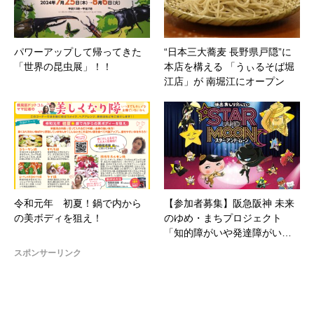
パワーアップして帰ってきた
“日本三大蕎麦 長野県戸隠”に
「世界の昆虫展」！！
本店を構える 「うぃるそば堀
江店」が 南堀江にオープン
令和元年 初夏！鍋で内から
【参加者募集】阪急阪神 未来
の美ボディを狙え！
のゆめ・まちプロジェクト
「知的障がいや発達障がい…
スポンサーリンク