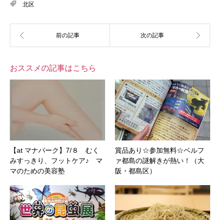
北区
おススメの記事はこちら
【at マナパーク】7/８ むく
賞品あり☆参加無料☆ベルフ
みすっきり、フットケア♪ マ
ァ都島の謎解きが熱い！（大
マのための美容塾
阪・都島区）