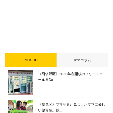
PICK UP!
ママコラム
《阿倍野区》2025年春開校のフリースク
ール＠Da...
《鶴見区》ママ記者が見つけたママに優し
い整骨院。鶴...