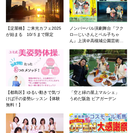
【淀屋橋】ご来光カフェ2025
ノンバーバル演劇舞台『フク
が始まる 10/５まで限定
ロ―じいさんとベル子ちゃ
ん』上演＠高槻城公園芸術…
【都島区】ゆるい動きで気づ
「空と緑の屋上マルシェ」
けば汗の姿勢レッスン【体験
うめだ阪急 ビアガーデン
無料！】