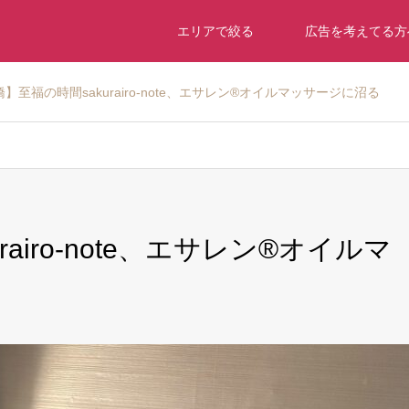
エリアで絞る
広告を考えてる方
】至福の時間sakurairo-note、エサレン®オイルマッサージに沼る
airo-note、エサレン®オイルマ