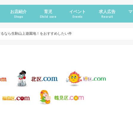
お店紹介
育児
イベント
求人広告
マ
Shops
Child care
Events
Recruit
ン
ュース
グルメ・カフェ
美容
家具・雑貨
施設・サービス
クーポン
公園情報
子育て支援機関・サークル
習い事
施設・サービス(育児)
イベント(育児)
ママコラム
するなら生駒山上遊園地！をおすすめしたい件