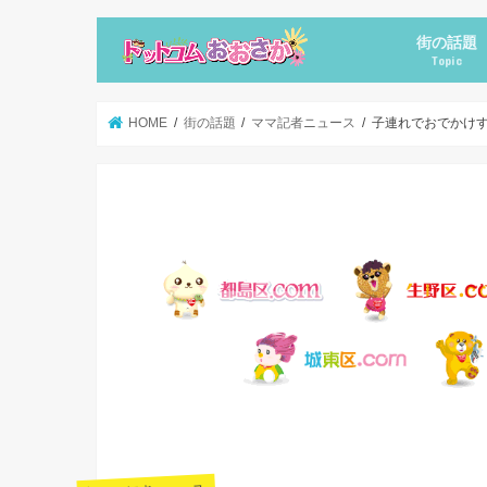
街の話題
Topic
新店オープ
ママ記者ニ
HOME
街の話題
ママ記者ニュース
子連れでおでかけ