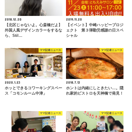
2018.12.20
2019.11.20
【北区じゃないよ。心斎橋だよ】
【イベント】中崎ハッピープロジ
外国人風デザインカラーをするな
ェクト 第３弾勤労感謝の日スペ
ら、Stil…
シャル
ママ記者ニュース
ママ記者ニュース
2020.1.23
2018.7.13
ホッとできるコワーキングスペー
ホントは内緒にしときたい…。隠
ス「コモンルーム中津」
れ家的ビストロを天神橋で発見！
ママ記者ニュース
ママ記者ニュース