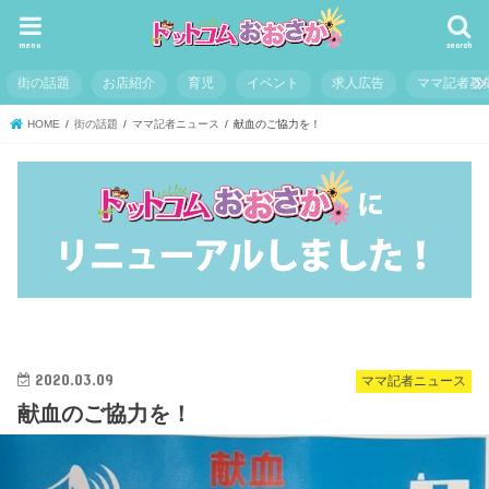
menu
search
街の話題
お店紹介
育児
イベント
求人広告
ママ記者募
HOME
街の話題
ママ記者ニュース
献血のご協力を！
2020.03.09
ママ記者ニュース
献血のご協力を！