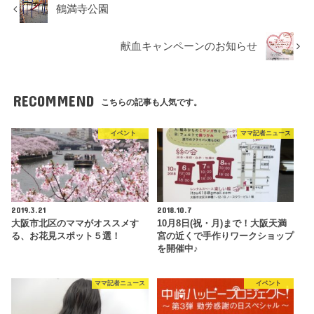
鶴満寺公園
献血キャンペーンのお知らせ
RECOMMEND
こちらの記事も人気です。
イベント
ママ記者ニュース
2019.3.21
2018.10.7
大阪市北区のママがオススメす
10月8日(祝・月)まで！大阪天満
る、お花見スポット５選！
宮の近くで手作りワークショップ
を開催中♪
ママ記者ニュース
イベント