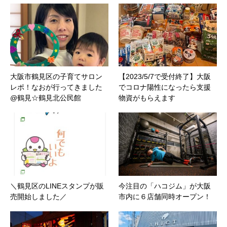
大阪市鶴見区の子育てサロン
【2023/5/7で受付終了】大阪
レポ！なおが行ってきました
でコロナ陽性になったら支援
@鶴見☆鶴見北公民館
物資がもらえます
＼鶴見区のLINEスタンプが販
今注目の「ハコジム」が大阪
売開始しました／
市内に６店舗同時オープン！