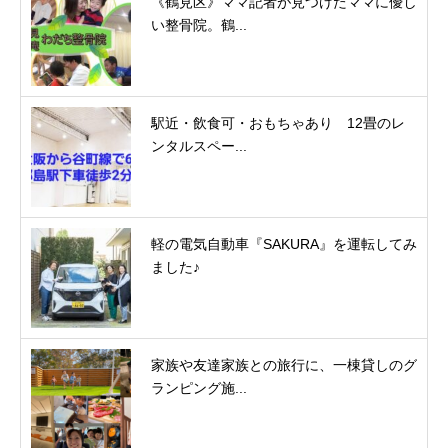
《鶴見区》ママ記者が見つけたママに優し
い整骨院。鶴...
駅近・飲食可・おもちゃあり 12畳のレ
ンタルスペー...
軽の電気自動車『SAKURA』を運転してみ
ました♪
家族や友達家族との旅行に、一棟貸しのグ
ランピング施...