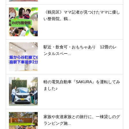
《鶴見区》ママ記者が見つけたママに優し
い整骨院。鶴...
駅近・飲食可・おもちゃあり 12畳のレ
ンタルスペー...
軽の電気自動車『SAKURA』を運転してみ
ました♪
家族や友達家族との旅行に、一棟貸しのグ
ランピング施...