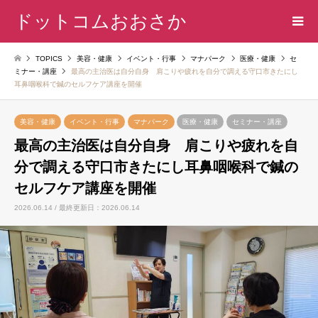
ドットコムおおさか
TOPICS
美容・健康
イベント・行事
マナパーク
医療・健康
セ
ミナー・講座
最高の主治医は自分自身 肩こりや疲れを自分で調える守口市きたにし
耳鼻咽喉科で鍼のセルフケア講座を開催
美容・健康
イベント・行事
マナパーク
医療・健康
セミナー・講座
最高の主治医は自分自身 肩こりや疲れを自
分で調える守口市きたにし耳鼻咽喉科で鍼の
セルフケア講座を開催
2026.06.14 / 最終更新日：2026.06.14